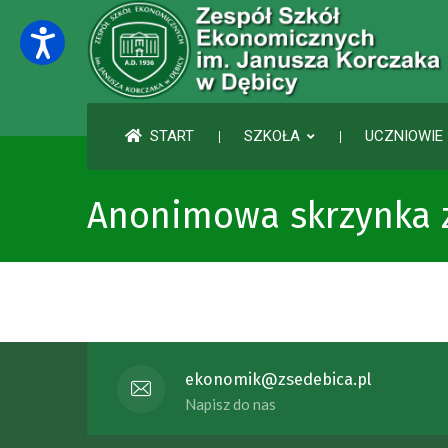
START
SZKOŁA
UCZNIOWIE 
Anonimowa skrzynka 
ekonomik@zsedebica.pl
Napisz do nas