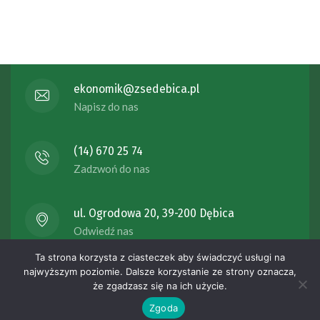
ekonomik@zsedebica.pl
Napisz do nas
(14) 670 25 74
Zadzwoń do nas
ul. Ogrodowa 20, 39-200 Dębica
Odwiedź nas
Ta strona korzysta z ciasteczek aby świadczyć usługi na
Copyright 2023 Zespół Szkół Ekonomicznych ul. Ogrodowa 20
najwyższym poziomie. Dalsze korzystanie ze strony oznacza,
że zgadzasz się na ich użycie.
39-200 Dębica , All rights reserved.
Wykonanie -
Zgoda
stronydlaszkol.com.pl