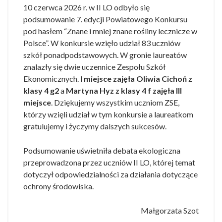
10 czerwca 2026 r. w II LO odbyło się
podsumowanie 7. edycji Powiatowego Konkursu
pod hasłem “Znane i mniej znane rośliny lecznicze w
Polsce”. W konkursie wzięło udział 83 uczniów
szkół ponadpodstawowych. W gronie laureatów
znalazły się dwie uczennice Zespołu Szkół
Ekonomicznych.
I miejsce zajęła
Oliwia Cichoń z
klasy 4 g2
a
Martyna Hyz z klasy 4 f zajęła III
miejsce
. Dziękujemy wszystkim uczniom ZSE,
którzy wzięli udział w tym konkursie a laureatkom
gratulujemy i życzymy dalszych sukcesów.
Podsumowanie uświetniła debata ekologiczna
przeprowadzona przez uczniów II LO, której temat
dotyczył odpowiedzialności za działania dotyczące
ochrony środowiska.
Małgorzata Szot