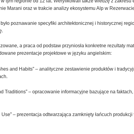
w tym regionie od 12 lat. Weryfikowali także wiedzę z zakresu e
nie Marani oraz w trakcie analizy ekosystemu Alp w Rezerwacie
yło poznawanie specyfiki architektonicznej i historycznej reg
ę.
izowane, a praca od podstaw przyniosła konkretne rezultaty ma
udowane prezentacje projektowe w języku angielskim:
ishes and Habits” – analityczne zestawienie produktów i tradycy
ach.
 and Traditions” – opracowanie informacyjne bazujące na faktach
d Use” – prezentacja odtwarzająca zamknięty łańcuch produkcji