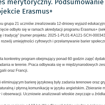
s merytoryczny. Podsumowanie 
ojekcie Erasmus+
oku grupa 21 uczniów zrealizowała 12-dniowy wyjazd edukacy
ęwzięcie odbyło się w ramach akredytacji programu Erasmus+ (s
ę i tradycję” (numer projektu: 2025-1-PL01-KA121-SCH-000343
rozwój umiejętności cyfrowych i przełamywanie barier społecz
a konkretny program obejmujący ponad 60 godzin zajęć dydakty
adania w terenie. Praca odbywała się w międzynarodowych zesp
lii oraz Francji.
eliminującym barierę językową były zadania terenowe oraz gr
 naturalną i płynną komunikację w języku angielskim. Zbierani
obserwacji. Uczniowie analizowali włoskie zwyczaje u źródła,