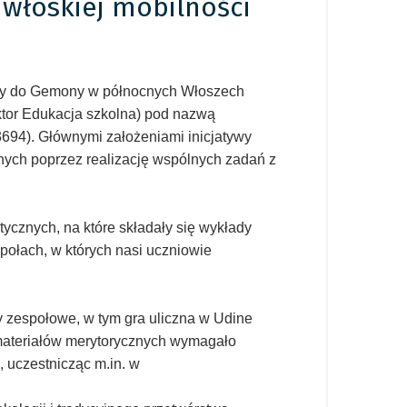
włoskiej mobilności
jny do Gemony w północnych Włoszech
ektor Edukacja szkolna) pod nazwą
694). Głównymi założeniami inicjatywy
nych poprzez realizację wspólnych zadań z
cznych, na które składały się wykłady
ołach, w których nasi uczniowie
y zespołowe, w tym gra uliczna w Udine
e materiałów merytorycznych wymagało
 uczestnicząc m.in. w