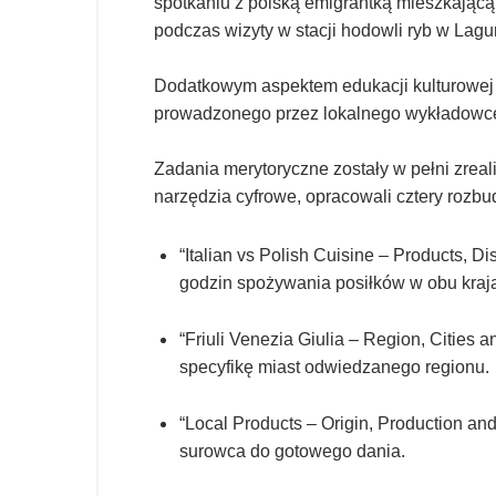
spotkaniu z polską emigrantką mieszkającą 
podczas wizyty w stacji hodowli ryb w Lagu
Dodatkowym aspektem edukacji kulturowej b
prowadzonego przez lokalnego wykładowc
Zadania merytoryczne zostały w pełni zreal
narzędzia cyfrowe, opracowali cztery rozb
“Italian vs Polish Cuisine – Products, D
godzin spożywania posiłków w obu kraj
“Friuli Venezia Giulia – Region, Cities
specyfikę miast odwiedzanego regionu.
“Local Products – Origin, Production an
surowca do gotowego dania.