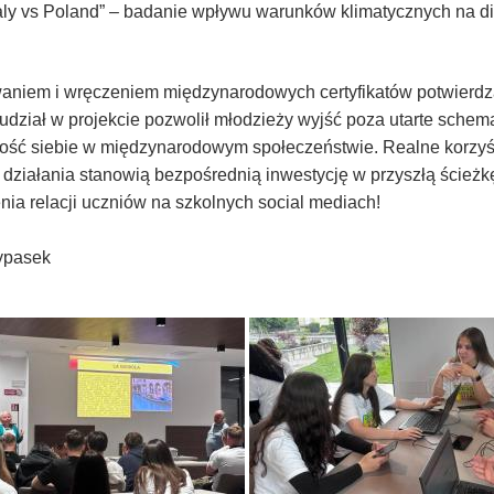
aly vs Poland” – badanie wpływu warunków klimatycznych na d
aniem i wręczeniem międzynarodowych certyfikatów potwierdza
 udział w projekcie pozwolił młodzieży wyjść poza utarte sche
ość siebie w międzynarodowym społeczeństwie. Realne korzyśc
 działania stanowią bezpośrednią inwestycję w przyszłą ścież
enia relacji uczniów na szkolnych social mediach!
ypasek