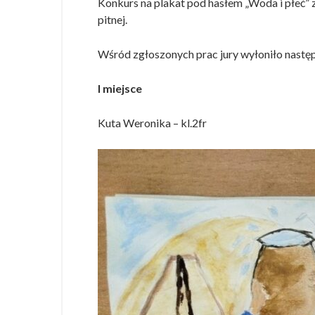
Konkurs na plakat pod hasłem „Woda i płeć” z
pitnej.
Wśród zgłoszonych prac jury wyłoniło następ
I miejsce
Kuta Weronika – kl.2fr