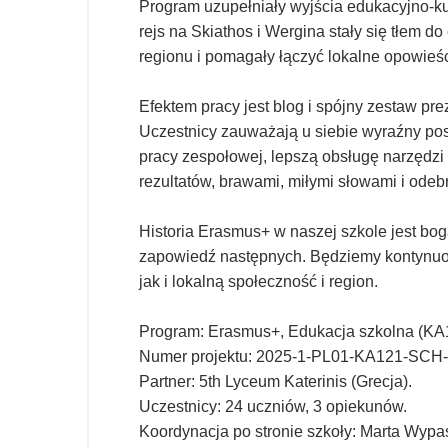
Program uzupełniały wyjścia edukacyjno-ku
rejs na Skiathos i Wergina stały się tłem 
regionu i pomagały łączyć lokalne opowieś
Efektem pracy jest blog i spójny zestaw pre
Uczestnicy zauważają u siebie wyraźny po
pracy zespołowej, lepszą obsługę narzędzi
rezultatów, brawami, miłymi słowami i odeb
Historia Erasmus+ w naszej szkole jest bog
zapowiedź następnych. Będziemy kontynuo
jak i lokalną społeczność i region.
Program: Erasmus+, Edukacja szkolna (KA12
Numer projektu: 2025-1-PL01-KA121-SCH
Partner: 5th Lyceum Katerinis (Grecja).
Uczestnicy: 24 uczniów, 3 opiekunów.
Koordynacja po stronie szkoły: Marta Wypa