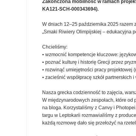
Zakończona mobilność w ramach projektu 
KA121-SCH-000343694).
W dniach 12–25 października 2025 razem z 
„Smaki Riwiery Olimpijskiej – edukacyjna 
Chcieliśmy:
• wzmocnić kompetencje kluczowe: językowe
• poznać kulturę i historię Grecji przez pry
• rozwinąć umiejętności pracy projektowej (
• zacieśnić współpracę szkół partnerskich 
Nasza grecka codzienność to zajęcia, warszt
W międzynarodowych zespołach, które od po
na bloga. Korzystaliśmy z Canvy i Photopei
targu w Leptokarii rozmawialiśmy z producen
każdą rozmowę dało się przełożyć na rzeteln