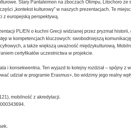
lturowe. Stary Pantaleimon na zboczach Olimpu, Litochoro ze s
do części „kontekst kulturowy” w naszych prezentacjach. Te miej
ci z europejską perspektywą.
zentacji PL/EN o kuchni Grecji widzianej przez pryzmat historii,
stęp w kompetencjach kluczowych: swobodniejszą komunikację 
 cyfrowych, a także większą uważność międzykulturową. Mobil
raniem certyfikatów uczestnictwa w projekcie.
ata i konsekwentna. Ten wyjazd to kolejny rozdział – spójny z
wać udział w programie Erasmus+, bo widzimy jego realny wp
1), mobilność z akredytacji.
-000343694.
sek.