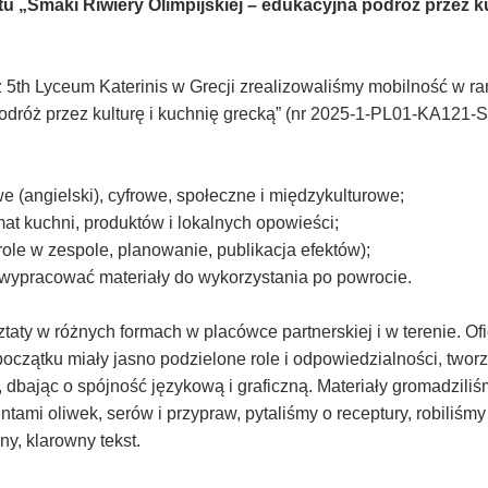
„Smaki Riwiery Olimpijskiej – edukacyjna podróż przez kul
5th Lyceum Katerinis w Grecji zrealizowaliśmy mobilność w r
podróż przez kulturę i kuchnię grecką” (nr 2025-1-PL01-KA121
 (angielski), cyfrowe, społeczne i międzykulturowe;
zmat kuchni, produktów i lokalnych opowieści;
role w zespole, planowanie, publikacja efektów);
i wypracować materiały do wykorzystania po powrocie.
aty w różnych formach w placówce partnerskiej i w terenie. Ofi
czątku miały jasno podzielone role i odpowiedzialności, tworz
, dbając o spójność językową i graficzną. Materiały gromadzili
tami oliwek, serów i przypraw, pytaliśmy o receptury, robiliśmy 
y, klarowny tekst.