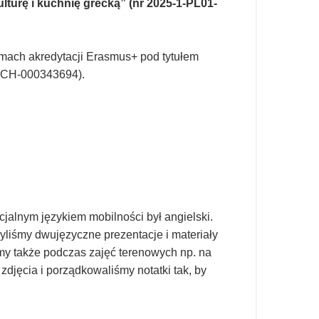
turę i kuchnię grecką” (nr 2025-1-PL01-
amach akredytacji Erasmus+ pod tytułem
-SCH-000343694).
cjalnym językiem mobilności był angielski.
yliśmy dwujęzyczne prezentacje i materiały
śmy także podczas zajęć terenowych np. na
zdjęcia i porządkowaliśmy notatki tak, by