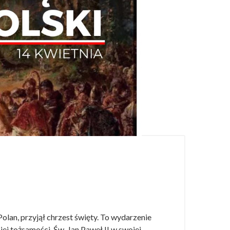
olan, przyjął chrzest święty. To wydarzenie
iej tożsamości. Św. Jan Paweł II w swojej