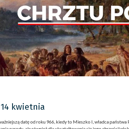
 14 kwietnia
ażniejszą datę od roku 966, kiedy to Mieszko I, władca państwa P
nia narodu, ale również dla ukształtowania się jego chrześcijańsk