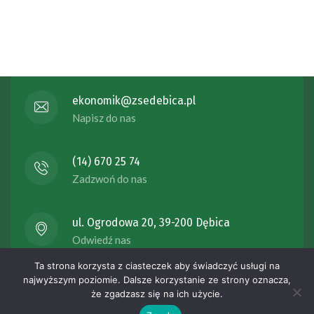
ekonomik@zsedebica.pl
Napisz do nas
(14) 670 25 74
Zadzwoń do nas
ul. Ogrodowa 20, 39-200 Dębica
Odwiedź nas
Ta strona korzysta z ciasteczek aby świadczyć usługi na
Copyright 2023 Zespół Szkół Ekonomicznych ul. Ogrodowa 20
najwyższym poziomie. Dalsze korzystanie ze strony oznacza,
że zgadzasz się na ich użycie.
39-200 Dębica , All rights reserved.
Wykonanie -