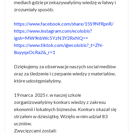
mediach gdzie przekazywałyśmy wiedzę w łatwy i
zrozumiały sposób.
https://www.facebook.com/share/15S9NfRpnR/
https://www.instagram.com/ecolobis?
igsh=MW9nbWc5YzN3Y2RxNQ==
https://www.tiktok.com/@ecolobis?_t=ZN-
8uyyqxOcRa2&_r=1
Dziękujemy za obserwacje naszych social mediów
oraz za śledzenie i czerpanie wiedzy z materiałów,
które udostępniałyśmy.
19 marca 2025 r. w naszej szkole
zorganizowałyśmy konkurs wiedzy z zakresu
ekonomii i lokalnych biznesów. Konkurs okazał się
strzałem w dziesiątkę. Wzięło w nim udział 83
uczniów.
Zwycięzcami zostali: