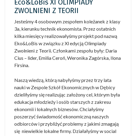
Eco&LoBis XI OLIMPIADY
ZWOLNIENI Z TEORII
Jesteśmy 4 osobowym zespołem koleżanek z klasy
3a, kierunku technik ekonomista. Przez ostatnich
kilka miesięcy realizowałyśmy projekt pod nazwą
Eko&LoBis w związku z Xl edycją Olimpiady
Zwolnieni z Teorii. Członkami zespołu były: Daria
Cius – lider, Emilia Ceroń, Weronika Zagórska, Ilona
Firsina.
Naszą wiedzą, którą nabyłyśmy przez trzy lata
nauki w Zespole Szkół Ekonomicznych w Dębicy
dzieliłyśmy się realizując założony cel, którym była
edukacja młodzieży i osób starszych z zakresu
ekonomii i lokalnych biznesów. Chciałyśmy
poszerzyć świadomość ekonomiczną naszych
odbiorców i przybliżyć problemy z jakimi zmagają
się niewielkie lokalne firmy. Działałyśmy w social