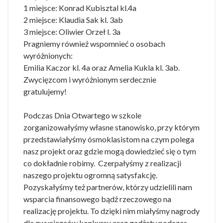
1 miejsce: Konrad Kubisztal kl.4a
2 miejsce: Klaudia Sak kl. 3ab
3 miejsce: Oliwier Orzeł l. 3a
Pragniemy również wspomnieć o osobach
wyróżnionych:
Emilia Kaczor kl. 4a oraz Amelia Kukla kl. 3ab.
Zwycięzcom i wyróżnionym serdecznie
gratulujemy!
Podczas Dnia Otwartego w szkole
zorganizowałyśmy własne stanowisko, przy którym
przedstawiałyśmy ósmoklasistom na czym polega
nasz projekt oraz gdzie mogą dowiedzieć się o tym
co dokładnie robimy. Czerpałyśmy z realizacji
naszego projektu ogromną satysfakcję.
Pozyskałyśmy też partnerów, którzy udzielili nam
wsparcia finansowego bądź rzeczowego na
realizację projektu. To dzięki nim miałyśmy nagrody
dla zwycięzców konkursu oraz gadżety podczas