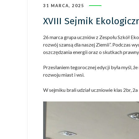
31 MARCA, 2025
XVIII Sejmik Ekologic
26 marca grupa uczniów z Zespołu Szkół Ek
rozwój szansą dla naszej Ziemii”. Podczas w
oszczędzania energii oraz o skutkach prawnyc
Przesłaniem tegorocznej edycji była myśl, ż
rozwoju miast i wsi.
W sejmiku brali udział uczniowie klas 2br, 2a