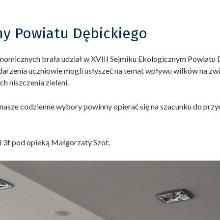
zny Powiatu Dębickiego
onomicznych brała udział w XVIII Sejmiku Ekologicznym Powiat
ydarzenia uczniowie mogli usłyszeć na temat wpływu wilków na zw
h niszczenia zieleni.
e nasze codzienne wybory powinny opierać się na szacunku do pr
 i 3f pod opieką Małgorzaty Szot.