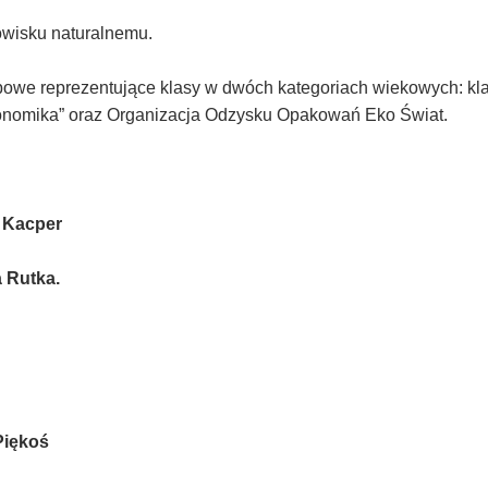
wisku naturalnemu.
e reprezentujące klasy w dwóch kategoriach wiekowych: klasy I 
konomika” oraz Organizacja Odzysku Opakowań Eko Świat.
y Kacper
 Rutka.
Piękoś