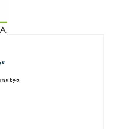
?”
ursu było
: