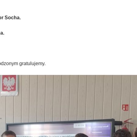
or Socha.
a.
odzonym gratulujemy.