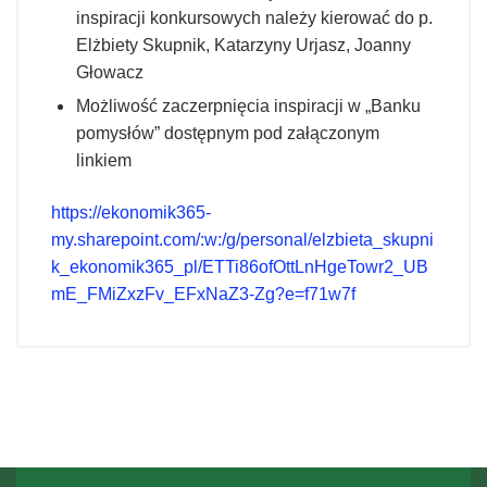
inspiracji konkursowych należy kierować do p.
Elżbiety Skupnik, Katarzyny Urjasz, Joanny
Głowacz
Możliwość zaczerpnięcia inspiracji w „Banku
pomysłów” dostępnym pod załączonym
linkiem
https://ekonomik365-
my.sharepoint.com/:w:/g/personal/elzbieta_skupni
k_ekonomik365_pl/ETTi86ofOttLnHgeTowr2_UB
mE_FMiZxzFv_EFxNaZ3-Zg?e=f71w7f