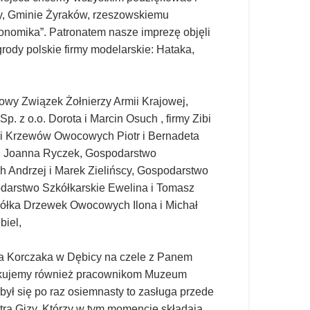
y, Gminie Żyraków, rzeszowskiemu
onomika”. Patronatem nasze imprezę objęli
rody polskie firmy modelarskie: Hataka,
owy Związek Żołnierzy Armii Krajowej,
. z o.o. Dorota i Marcin Osuch , firmy Zibi
i Krzewów Owocowych Piotr i Bernadeta
i Joanna Ryczek, Gospodarstwo
 Andrzej i Marek Zielińscy, Gospodarstwo
darstwo Szkółkarskie Ewelina i Tomasz
kółka Drzewek Owocowych Ilona i Michał
biel,
a Korczaka w Dębicy na czele z Panem
iękujemy również pracownikom Muzeum
ył się po raz osiemnasty to zasługa przede
otra Gizy. Którzy w tym momencie składają