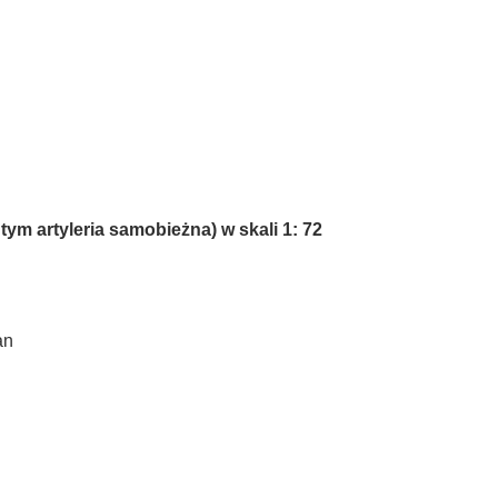
ym artyleria samobieżna) w skali 1: 72
an