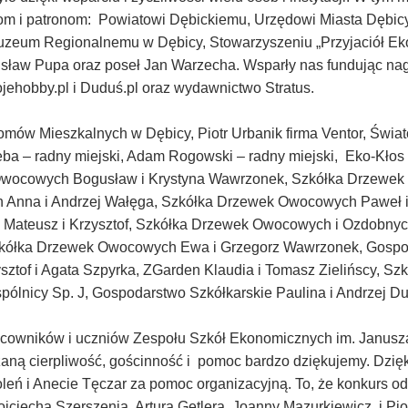
om i patronom: Powiatowi Dębickiemu, Urzędowi Miasta Dębic
Muzeum Regionalnemu w Dębicy, Stowarzyszeniu „Przyjaciół Ek
zisław Pupa oraz poseł Jan Warzecha. Wsparły nas fundując nag
ojehobby.pl i Duduś.pl oraz wydawnictwo Stratus.
omów Mieszkalnych w Dębicy, Piotr Urbanik firma Ventor, Świat
ba – radny miejski, Adam Rogowski – radny miejski, Eko-Kłos Sp
Owocowych Bogusław i Krystyna Wawrzonek, Szkółka Drzewek 
 Anna i Andrzej Wałęga, Szkółka Drzewek Owocowych Paweł 
, Mateusz i Krzysztof, Szkółka Drzewek Owocowych i Ozdobnych
Szkółka Drzewek Owocowych Ewa i Grzegorz Wawrzonek, Gospo
tof i Agata Szpyrka, ZGarden Klaudia i Tomasz Zielińscy, Sz
pólnicy Sp. J, Gospodarstwo Szkółkarskie Paulina i Andrzej Du
acowników i uczniów Zespołu Szkół Ekonomicznych im. Janusz
zaną cierpliwość, gościnność i pomoc bardzo dziękujemy. Dz
ń i Anecie Tęczar za pomoc organizacyjną. To, że konkurs odb
ojciecha Szerszenia, Artura Getlera, Joanny Mazurkiewicz i Pi