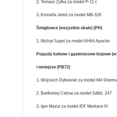
2. Tomasz Żyłka za model P-11 c
3. Kornelia Jeleń za model MB-326
Śmigłowce (wszystkie skale) (PH)
1. Michał Supel za model AH64 Apache
Pojazdy kołowe i gąsienicowe bojowe (w t
i mniejsze (PB72)
1. Wojciech Dybowski za model M4 Sherm
2. Bartłomiej Cetnar za model Sdkfz. 247
3. Igor Mazur za model IDF Merkava IV