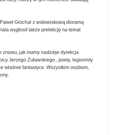
an Paweł Grochal z widowiskową dioramą
la wygłosił także prelekcję na temat
re znowu, jak mamy nadzieje dyrekcja
cy Jerzego Żuławskiego , poety, legionisty
e właśnie fantastyce.
Wszystkim osobom,
jemy.