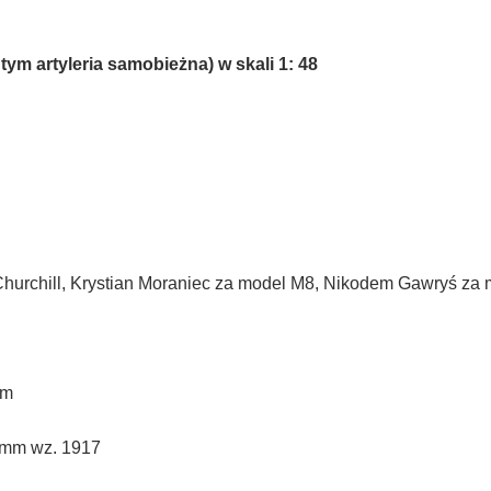
ym artyleria samobieżna) w skali 1: 48
Churchill, Krystian Moraniec za model M8, Nikodem Gawryś za m
mm
 mm wz. 1917