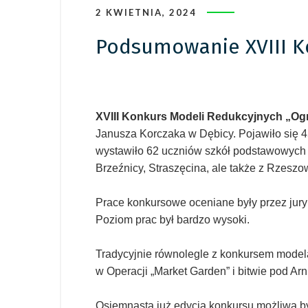
2 KWIETNIA, 2024
Podsumowanie XVIII K
XVIII Konkurs Modeli Redukcyjnych „Og
Janusza Korczaka w Dębicy. Pojawiło się 4
wystawiło 62 uczniów szkół podstawowych 
Brzeźnicy, Straszęcina, ale także z Rzeszow
Prace konkursowe oceniane były przez jury 
Poziom prac był bardzo wysoki.
Tradycyjnie równolegle z konkursem modela
w Operacji „Market Garden” i bitwie pod Ar
Osiemnasta już edycja konkursu możliwa był