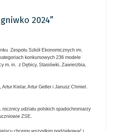
gniwko 2024”
ynku Zespołu Szkół Ekonomicznych im.
w kategoriach konkursowych 236 modele
m. in. z Dębicy, Stasiówki, Zawierzbia,
rtur Kielar, Artur Getler i Janusz Chmiel.
 rocznicy udziału polskich spadochroniarzy
 uczniowie ZSE.
m miejscu chcemy wszystkim podziękować i