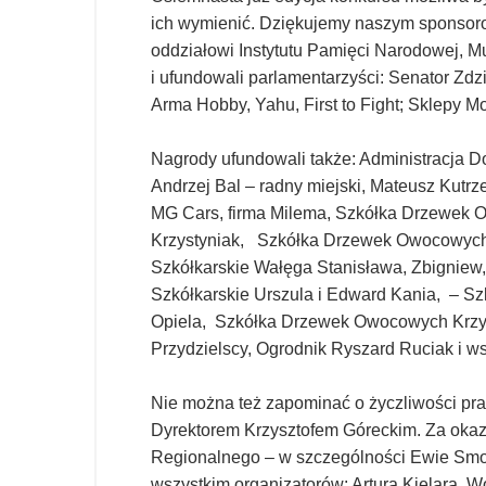
ich wymienić. Dziękujemy naszym sponsor
oddziałowi Instytutu Pamięci Narodowej, 
i ufundowali parlamentarzyści: Senator Zd
Arma Hobby, Yahu, First to Fight; Sklepy M
Nagrody ufundowali także: Administracja D
Andrzej Bal – radny miejski, Mateusz Kutrze
MG Cars, firma Milema, Szkółka Drzewek 
Krzystyniak, Szkółka Drzewek Owocowych
Szkółkarskie Wałęga Stanisława, Zbigniew
Szkółkarskie Urszula i Edward Kania, – 
Opiela, Szkółka Drzewek Owocowych Krzysz
Przydzielscy, Ogrodnik Ryszard Ruciak i ws
Nie można też zapominać o życzliwości pr
Dyrektorem Krzysztofem Góreckim. Za oka
Regionalnego – w szczególności Ewie Smole
wszystkim organizatorów: Artura Kielara, W