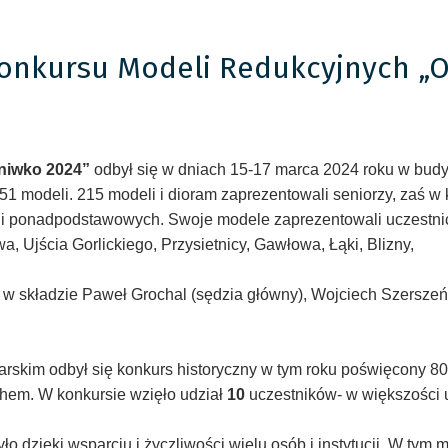
onkursu Modeli Redukcyjnych „O
niwko 2024”
odbył się w dniach 15-17 marca 2024 roku w bud
51 modeli. 215 modeli i dioram zaprezentowali seniorzy, zaś 
i ponadpodstawowych. Swoje modele zaprezentowali uczestnicy 
a, Ujścia Gorlickiego, Przysietnicy, Gawłowa, Łąki, Blizny,
w składzie Paweł Grochal (sędzia główny), Wojciech Szerszeń, A
rskim odbył się konkurs historyczny w tym roku poświęcony 80.
nhem. W konkursie wzięło udział
10
uczestników- w większości
o dzięki wsparciu i życzliwości wielu osób i instytucji. W ty