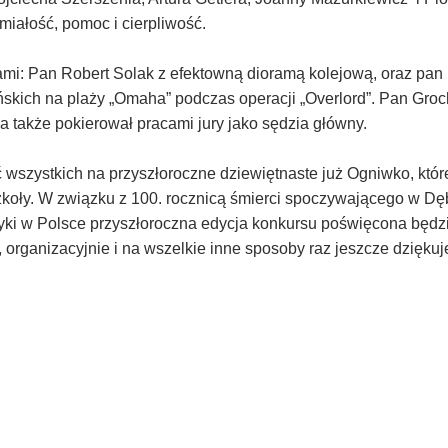
ałość, pomoc i cierpliwość.
kami: Pan Robert Solak z efektowną dioramą kolejową, oraz p
kich na plaży „Omaha” podczas operacji „Overlord”. Pan Grocha
a także pokierował pracami jury jako sędzia główny.
ć wszystkich na przyszłoroczne dziewiętnaste już Ogniwko, któ
oły. W związku z 100. rocznicą śmierci spoczywającego w Dębi
ki w Polsce przyszłoroczna edycja konkursu poświęcona będzi
, organizacyjnie i na wszelkie inne sposoby raz jeszcze dzięku