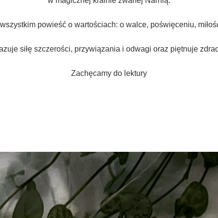
w magicznej krainie zwanej Narnią.
 wszystkim powieść o wartościach: o walce, poświęceniu, miłości
zuje siłę szczerości, przywiązania i odwagi oraz piętnuje zdra
Zachęcamy do lektury