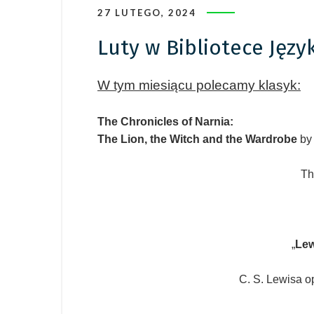
27 LUTEGO, 2024
Luty w Bibliotece Jęz
W tym miesiącu polecamy klasyk:
The Chronicles of Narnia:
The Lion, the Witch and the Wardrobe
by
Th
„
Lew
C. S. Lewisa o