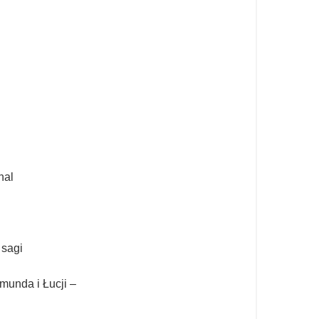
nal
 sagi
munda i Łucji –