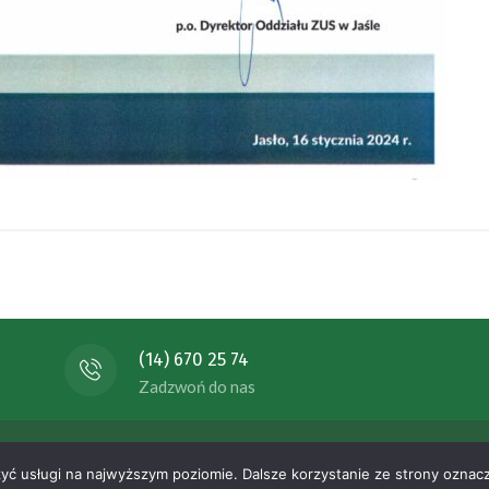
(14) 670 25 74
Zadzwoń do nas
nomicznych ul. Ogrodowa 20 39-200 Dębica , All rights reserved.
W
zyć usługi na najwyższym poziomie. Dalsze korzystanie ze strony oznacz