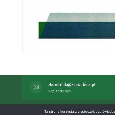
ekonomik@zsedebica.pl
Napisz do nas
Copyright 2023 Zespół Szkół Eko
Ta strona korzysta z ciasteczek aby świadc