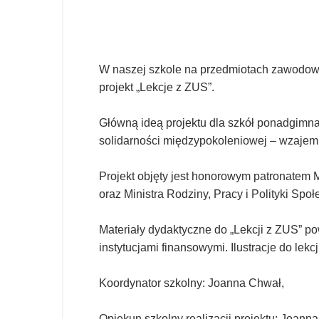
W naszej szkole na przedmiotach zawodowy
projekt „Lekcje z ZUS”.
Główną ideą projektu dla szkół ponadgimnaz
solidarności międzypokoleniowej – wzajemn
Projekt objęty jest honorowym patronatem 
oraz Ministra Rodziny, Pracy i Polityki Społ
Materiały dydaktyczne do „Lekcji z ZUS” p
instytucjami finansowymi. Ilustracje do lekc
Koordynator szkolny: Joanna Chwał,
Opiekun szkolny realizacji projektu: Joann