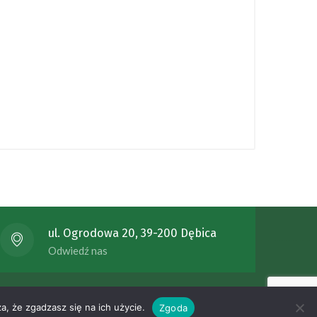
ul. Ogrodowa 20, 39-200 Dębica
Odwiedź nas
ykonanie - stronydlaszkol.com.pl
a, że zgadzasz się na ich użycie.
Zgoda