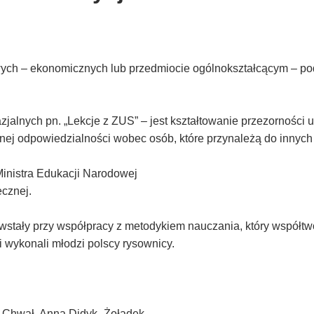
ch – ekonomicznych lub przedmiocie ogólnokształcącym – pod
jalnych pn. „Lekcje z ZUS” – jest kształtowanie przezorności 
ej odpowiedzialności wobec osób, które przynależą do innych
Ministra Edukacji Narodowej
ecznej.
owstały przy współpracy z metodykiem nauczania, który współtw
ji wykonali młodzi polscy rysownicy.
a Chwał, Anna Didyk -Żołądek